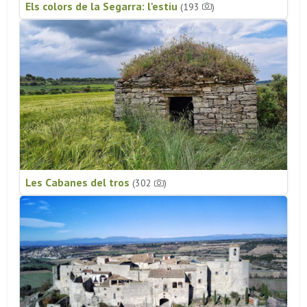
Els colors de la Segarra: l'estiu
(193
)
Les Cabanes del tros
(302
)