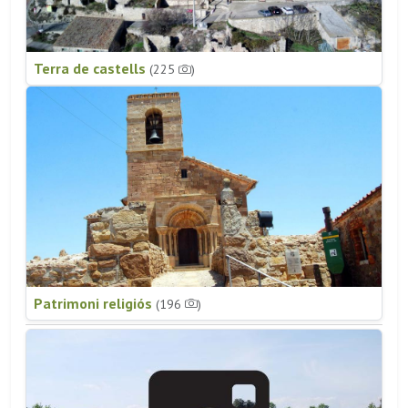
Terra de castells
(225
)
Patrimoni religiós
(196
)