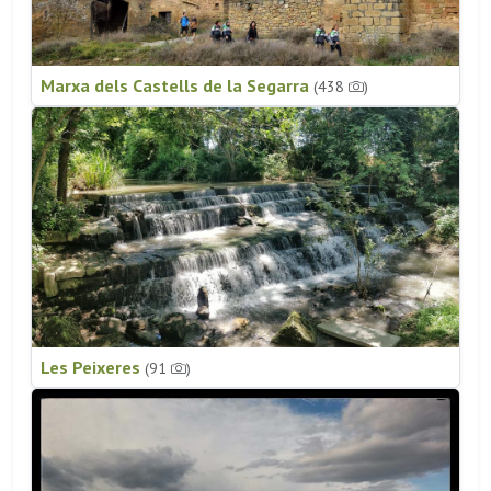
Marxa dels Castells de la Segarra
(438
)
Les Peixeres
(91
)