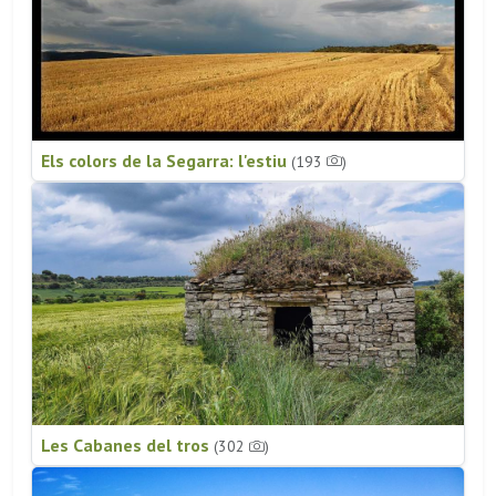
Els colors de la Segarra: l'estiu
(193
)
Les Cabanes del tros
(302
)