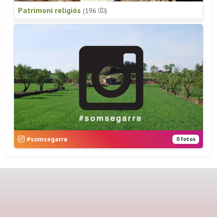
Patrimoni religiós
(196
)
#somsegarra
0 fotos