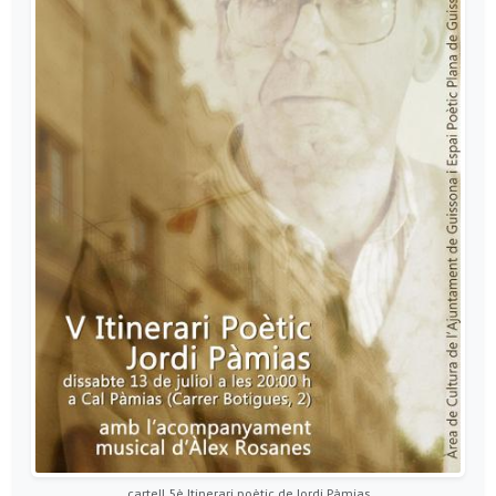
cartell 5è Itinerari poètic de Jordi Pàmias