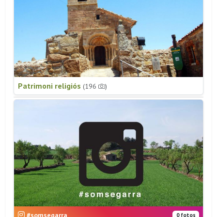
Patrimoni religiós
(196
)
#somsegarra
0 fotos