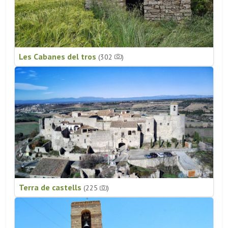
Les Cabanes del tros
(302
)
Terra de castells
(225
)