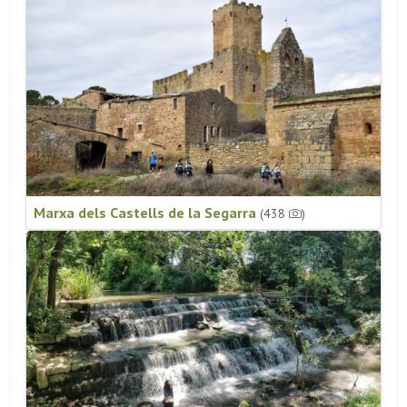
Marxa dels Castells de la Segarra
(438
)