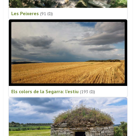
Les Peixeres
(91
)
Els colors de la Segarra: l'estiu
(193
)