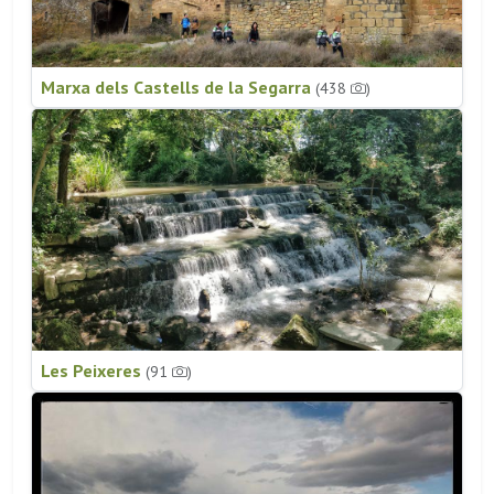
Marxa dels Castells de la Segarra
(438
)
Les Peixeres
(91
)