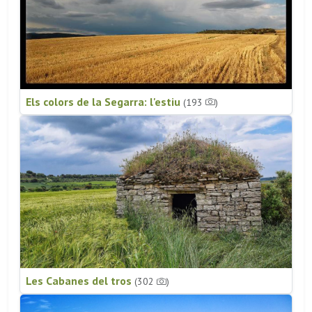
Els colors de la Segarra: l'estiu
(193
)
Les Cabanes del tros
(302
)