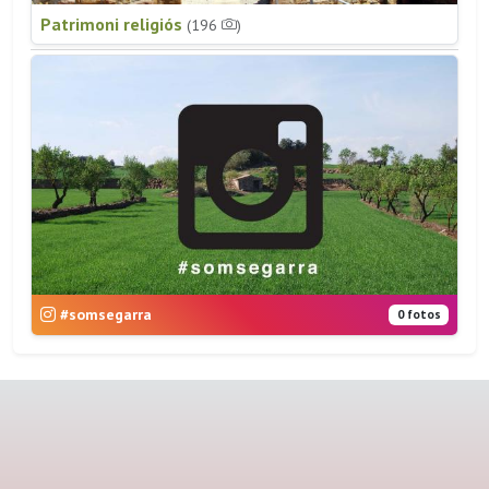
Patrimoni religiós
(196
)
#somsegarra
0 fotos