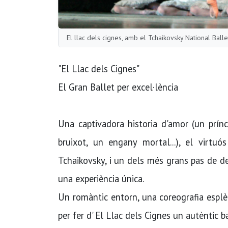
El llac dels cignes, amb el Tchaikovsky National Ball
"El Llac dels Cignes"
El Gran Ballet per excel·lència
Una captivadora historia d'amor (un prín
bruixot, un engany mortal...), el virt
Tchaikovsky, i un dels més grans pas de de
una experiència única.
Un romàntic entorn, una coreografia esplè
per fer d' El Llac dels Cignes un autèntic b