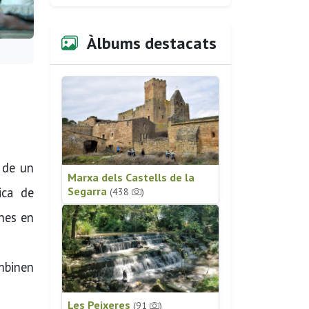
Àlbums destacats
 de un
Marxa dels Castells de la
Segarra
ica de
(438
)
gnes en
ombinen
Les Peixeres
(91
)