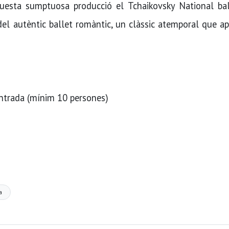
uesta sumptuosa producció el Tchaikovsky National bal
del autèntic ballet romàntic, un clàssic atemporal que ap
trada (mínim 10 persones)
a