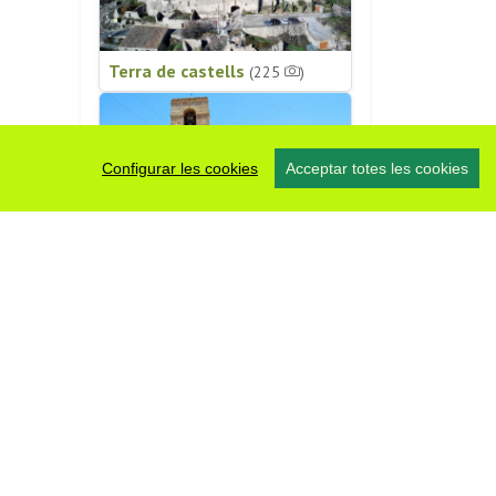
Terra de castells
(225
)
Configurar les cookies
Acceptar totes les cookies
Patrimoni religiós
(196
)
#somsegarra
0 fotos