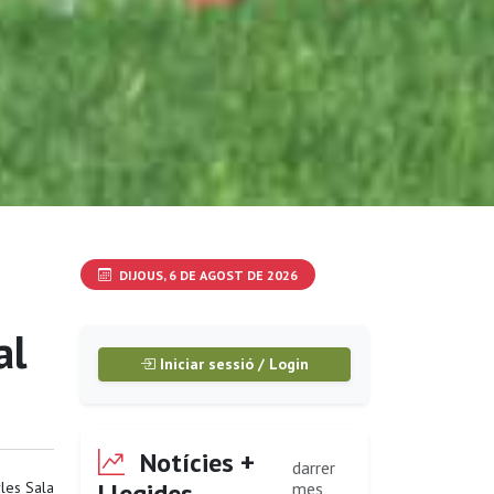
DIJOUS, 6 DE AGOST DE 2026
al
Iniciar sessió / Login
Notícies +
darrer
Llegides
les Sala
mes