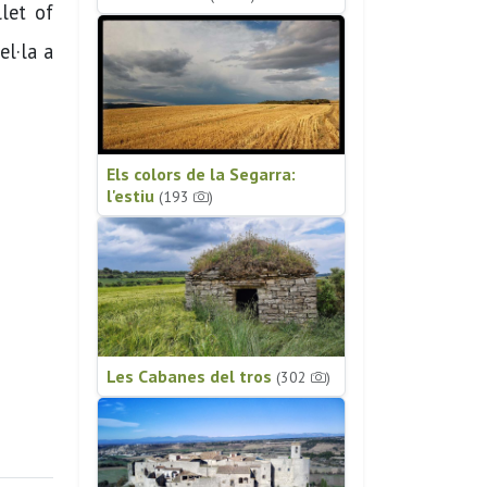
let of
el·la a
Els colors de la Segarra:
l'estiu
(193
)
Les Cabanes del tros
(302
)