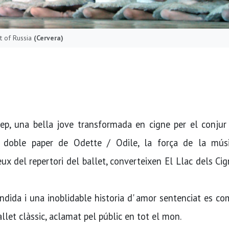
et of Russia
(Cervera)
cep, una bella jove transformada en cigne per el conjur
uós doble paper de Odette / Odile, la força de la mús
ux del repertori del ballet, converteixen El Llac dels Ci
ndida i una inoblidable historia d' amor sentenciat es c
allet clàssic, aclamat pel públic en tot el mon.