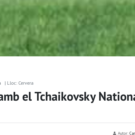
la
| Lloc: Cervera
', amb el Tchaikovsky Nation
Autor:
Car