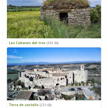
Les Cabanes del tros
(302
)
Terra de castells
(225
)