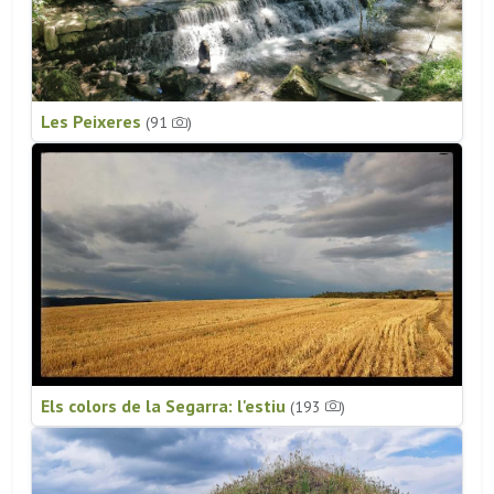
Les Peixeres
(91
)
Els colors de la Segarra: l'estiu
(193
)