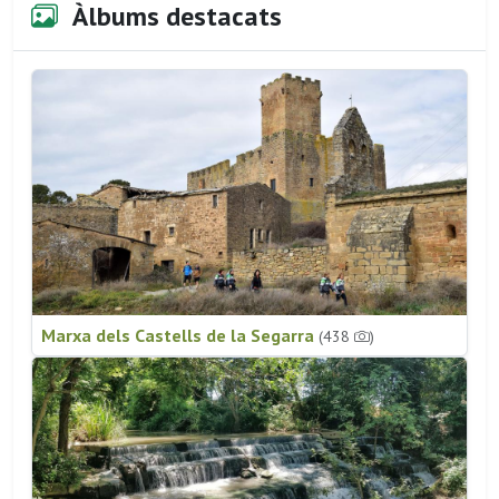
Àlbums destacats
Marxa dels Castells de la Segarra
(438
)