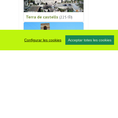
Terra de castells
(225
)
Configurar les cookies
Acceptar totes les cookies
Patrimoni religiós
(196
)
#somsegarra
0 fotos