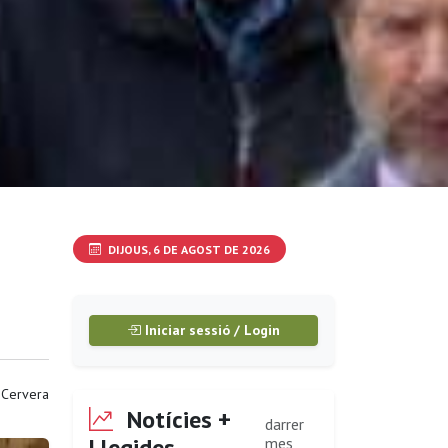
DIJOUS, 6 DE AGOST DE 2026
Iniciar sessió / Login
 Cervera
Notícies +
darrer
Llegides
mes