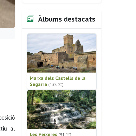
Àlbums destacats
Marxa dels Castells de la
Segarra
(438
)
posició
tiu al
Les Peixeres
(91
)