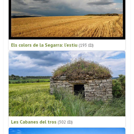
Els colors de la Segarra: l'estiu
(193
)
Les Cabanes del tros
(302
)