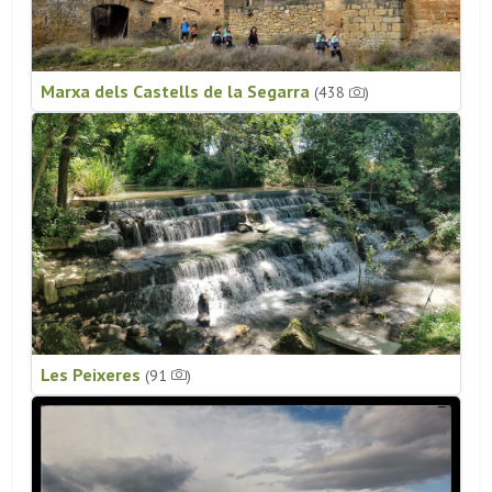
Marxa dels Castells de la Segarra
(438
)
Les Peixeres
(91
)