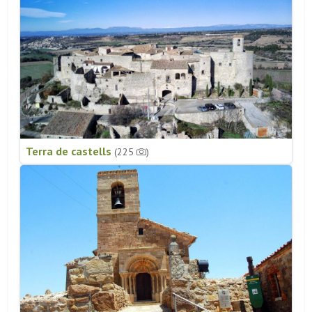
Terra de castells
(225
)