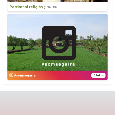
Patrimoni religiós
(196
)
#somsegarra
0 fotos