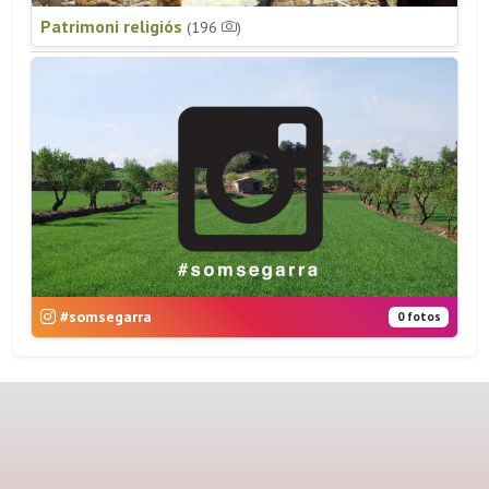
Patrimoni religiós
(196
)
#somsegarra
0 fotos