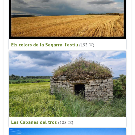
Els colors de la Segarra: l'estiu
(193
)
Les Cabanes del tros
(302
)