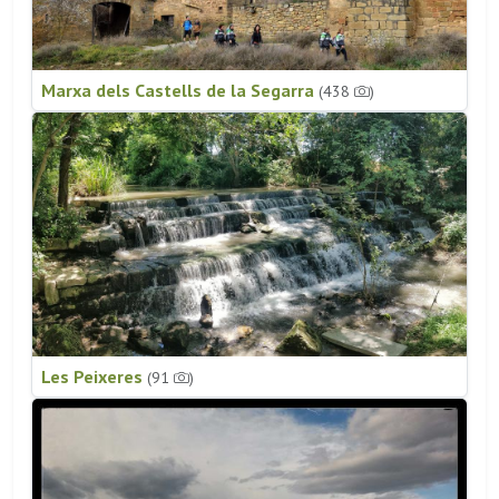
Marxa dels Castells de la Segarra
(438
)
Les Peixeres
(91
)