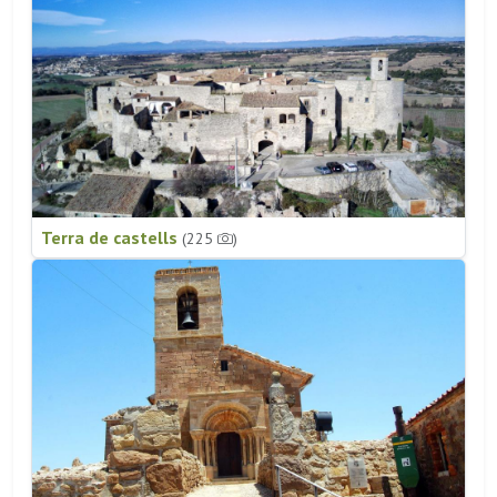
Terra de castells
(225
)