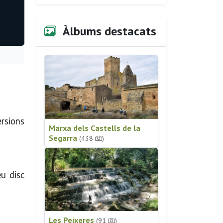
Àlbums destacats
rsions
Marxa dels Castells de la
Segarra
(438
)
eu disc
Les Peixeres
(91
)