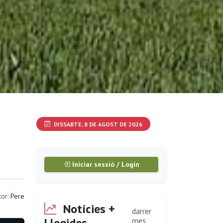
DISSABTE, 8 DE AGOST DE 2026
Iniciar sessió / Login
or:
Pere
Notícies +
darrer
Llegides
mes