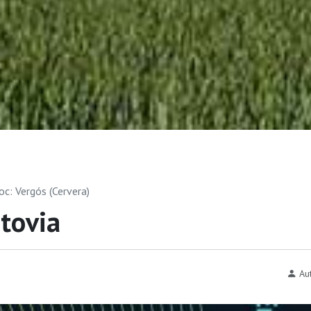
loc: Vergós (Cervera)
utovia
Aut