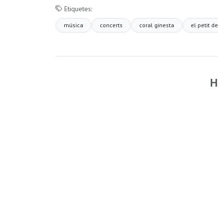
Etiquetes:
música
concerts
coral ginesta
el petit de
H