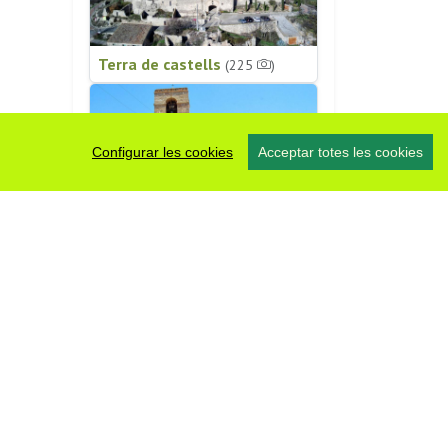
Terra de castells
(225
)
Configurar les cookies
Acceptar totes les cookies
Patrimoni religiós
(196
)
#somsegarra
0 fotos