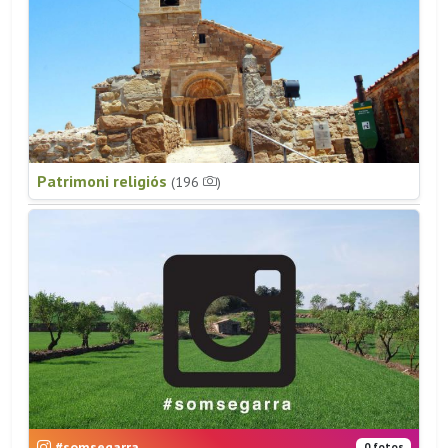
Patrimoni religiós
(196
)
#somsegarra
0 fotos