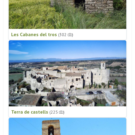
Les Cabanes del tros
(302
)
Terra de castells
(225
)