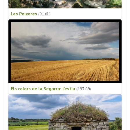
Les Peixeres
(91
)
Els colors de la Segarra: l'estiu
(193
)