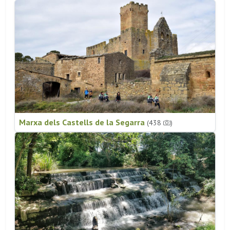
Marxa dels Castells de la Segarra
(438
)