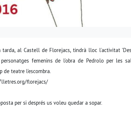
arda, al Castell de Florejacs, tindrà lloc l’activitat 'De
 personatges femenins de l’obra de Pedrolo per les sa
up de teatre l’escombra.
7lletres.org/florejacs/
posta per si després us voleu quedar a sopar.