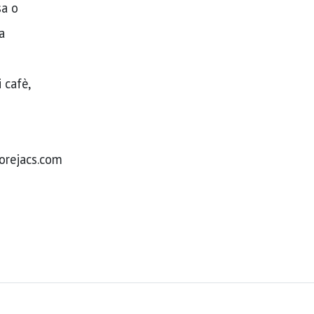
sa o
a
cafè,
orejacs.com