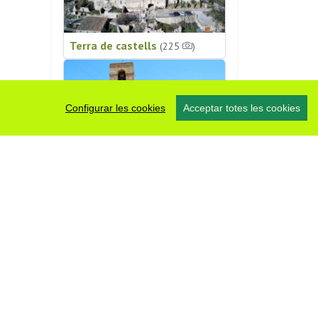
Terra de castells
(225
)
Configurar les cookies
Acceptar totes les cookies
Patrimoni religiós
(196
)
#somsegarra
0 fotos