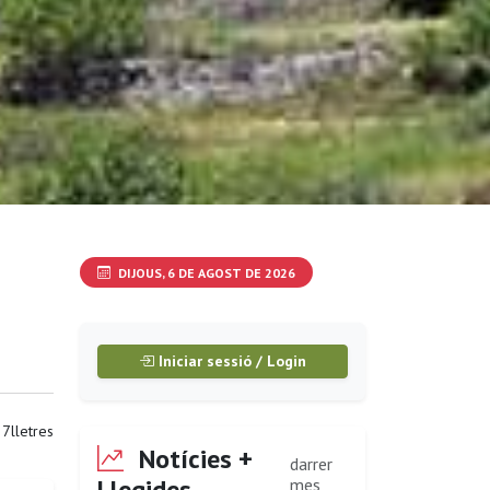
DIJOUS, 6 DE AGOST DE 2026
Iniciar sessió / Login
:
7lletres
Notícies +
darrer
Llegides
mes