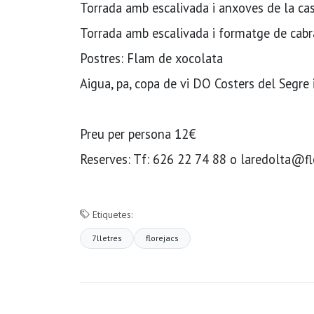
Torrada amb escalivada i anxoves de la ca
Torrada amb escalivada i formatge de cabr
Postres: Flam de xocolata
Aigua, pa, copa de vi DO Costers del Segre i 
Preu per persona 12€
Reserves: Tf: 626 22 74 88 o laredolta@fl
Etiquetes:
7lletres
florejacs