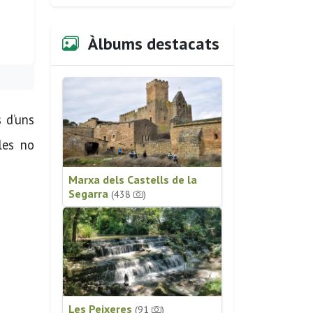
Àlbums destacats
s d’uns
les no
Marxa dels Castells de la
Segarra
(438
)
Les Peixeres
(91
)