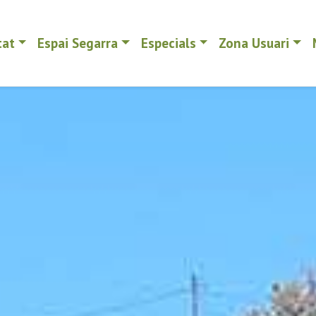
tat
Espai Segarra
Especials
Zona Usuari