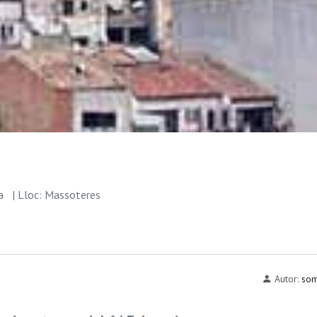
ra
| Lloc: Massoteres
Autor:
som