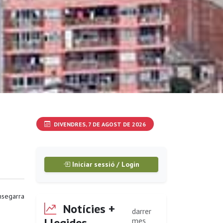
DIVENDRES, 7 DE AGOST DE 2026
Iniciar sessió / Login
segarra
Notícies +
darrer
Llegides
mes