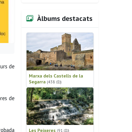
Àlbums destacats
curs de
Marxa dels Castells de la
Segarra
(438
)
bres de
trobada
Les Peixeres
(91
)