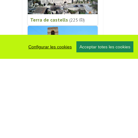
Terra de castells
(225
)
Configurar les cookies
Acceptar totes les cookies
Patrimoni religiós
(196
)
#somsegarra
0 fotos