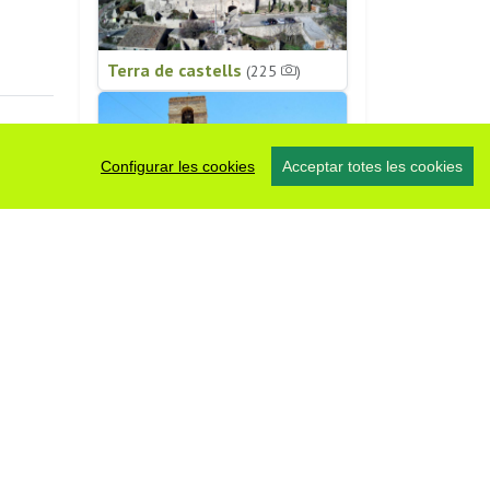
Terra de castells
(225
)
Configurar les cookies
Acceptar totes les cookies
Patrimoni religiós
(196
)
#somsegarra
0 fotos