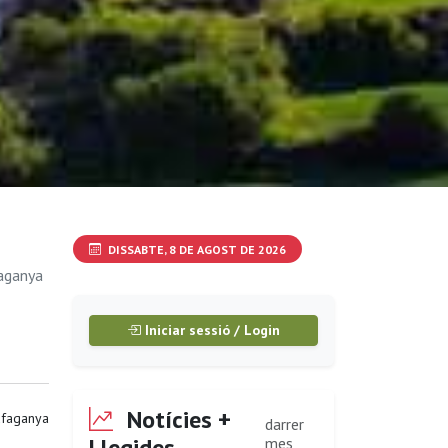
DISSABTE, 8 DE AGOST DE 2026
faganya
Iniciar sessió / Login
Notícies +
ufaganya
darrer
Llegides
mes