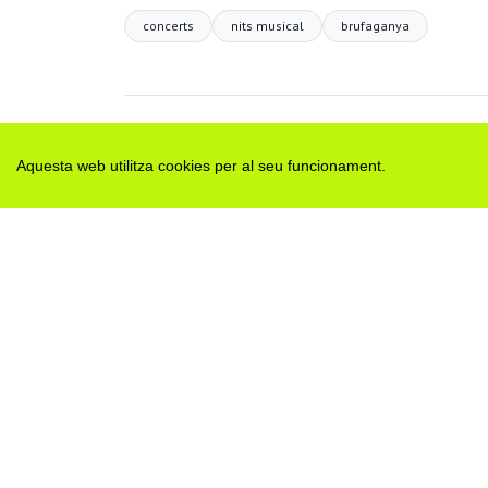
concerts
nits musical
brufaganya
H
Aquesta web utilitza cookies per al seu funcionament.