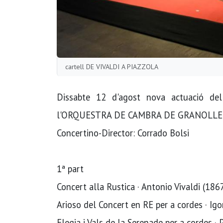
cartell DE VIVALDI A PIAZZOLA
Dissabte 12 d'agost nova actuació de
l'ORQUESTRA DE CAMBRA DE GRANOLLE
Concertino-Director: Corrado Bolsi
1ª part
Concert alla Rustica · Antonio Vivaldi (18
Arioso del Concert en RE per a cordes · Igo
Elegia i Vals de la Serenade per a cordes · 