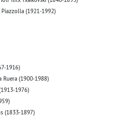
or Piazzolla (1921-1992)
67-1916)
ia Ruera (1900-1988)
 (1913-1976)
1959)
ms (1833-1897)