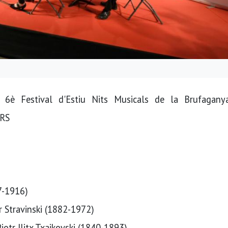
l 6è Festival d'Estiu Nits Musicals de la Brufagan
RS
67-1916)
r Stravinski (1882-1972)
Piotr Ilitx Txaikovski (1840-1893)