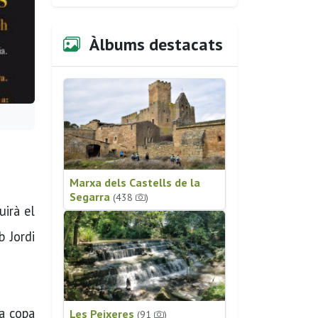
Àlbums destacats
Marxa dels Castells de la
Segarra
(438
)
uirà el
 Jordi
na copa
Les Peixeres
(91
)