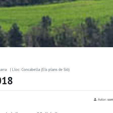
garra
| Lloc: Concabella (Els plans de Sió)
018
Autor:
som