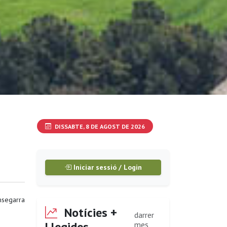
DISSABTE, 8 DE AGOST DE 2026
Iniciar sessió / Login
segarra
Notícies +
darrer
Llegides
mes