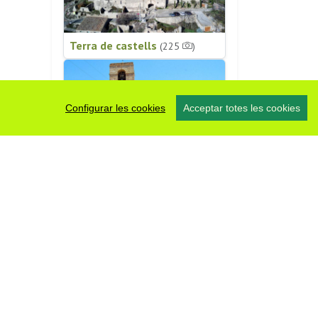
Terra de castells
(225
)
Configurar les cookies
Acceptar totes les cookies
Patrimoni religiós
(196
)
#somsegarra
0 fotos