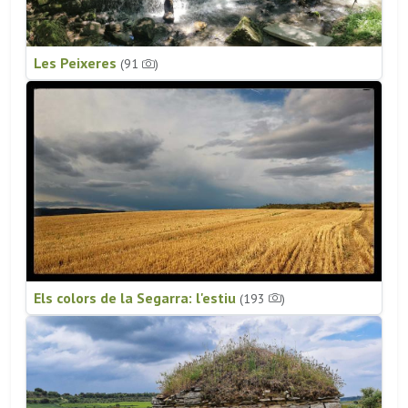
Les Peixeres
(91
)
Els colors de la Segarra: l'estiu
(193
)