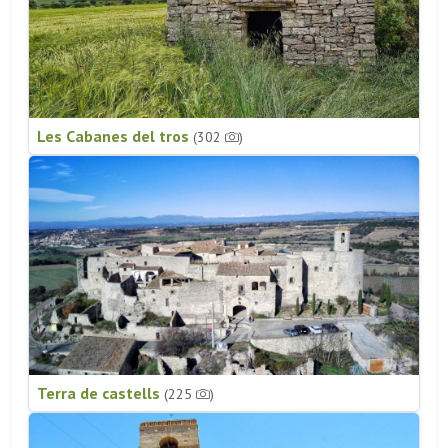
Les Cabanes del tros
(302
)
Terra de castells
(225
)