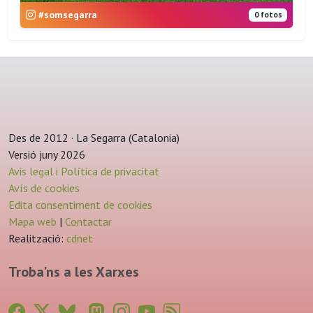
#somsegarra
0 fotos
Des de 2012 · La Segarra (Catalonia)
Versió juny 2026
Avis legal i Política de privacitat
Avís de cookies
Edita consentiment de cookies
Mapa web
|
Contactar
Realització:
cdnet
Troba'ns a les Xarxes