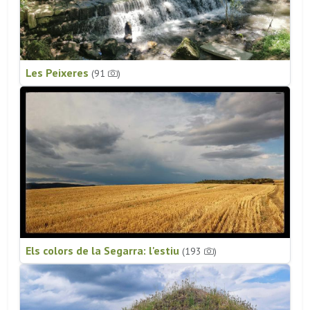
Les Peixeres
(91
)
Els colors de la Segarra: l'estiu
(193
)