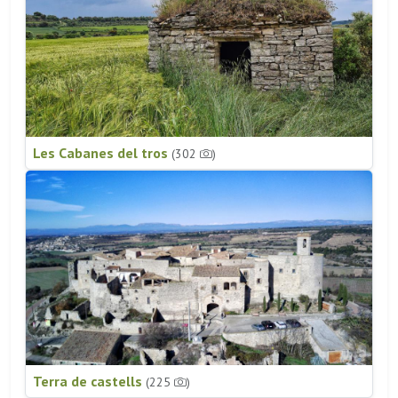
Les Cabanes del tros
(302
)
Terra de castells
(225
)