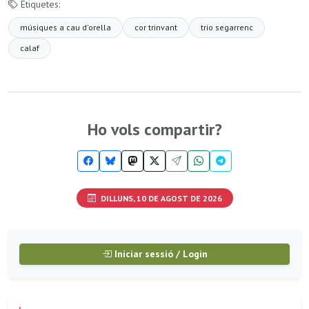
Etiquetes:
músiques a cau d'orella
cor trinvant
trio segarrenc
calaf
Ho vols compartir?
DILLUNS, 10 DE AGOST DE 2026
Iniciar sessió / Login