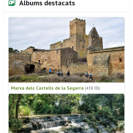
Àlbums destacats
Marxa dels Castells de la Segarra
(438
)