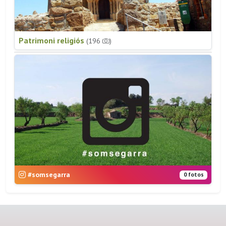
Patrimoni religiós
(196
)
#somsegarra
0 fotos