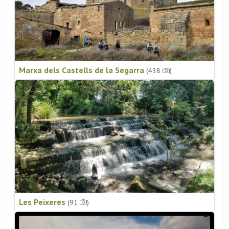
Marxa dels Castells de la Segarra
(438
)
Les Peixeres
(91
)