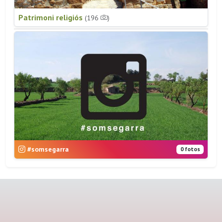
Patrimoni religiós
(196
)
#somsegarra
0 fotos