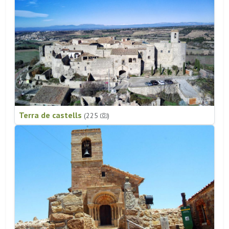
Terra de castells
(225
)