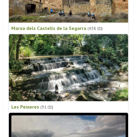
Marxa dels Castells de la Segarra
(438
)
Les Peixeres
(91
)