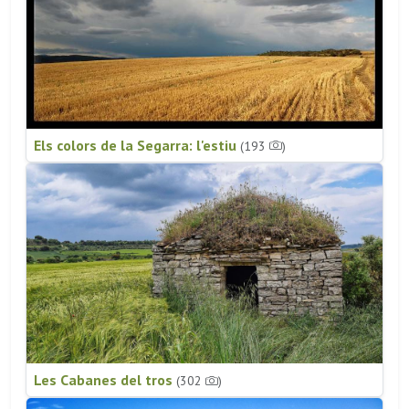
Els colors de la Segarra: l'estiu
(193
)
Les Cabanes del tros
(302
)