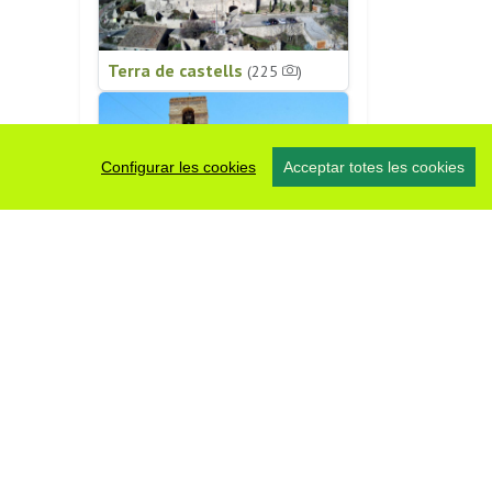
Terra de castells
(225
)
Configurar les cookies
Acceptar totes les cookies
Patrimoni religiós
(196
)
#somsegarra
0 fotos