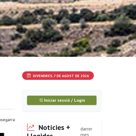
DIVENDRES, 7 DE AGOST DE 2026
Iniciar sessió / Login
segarra
Notícies +
darrer
Llegides
mes