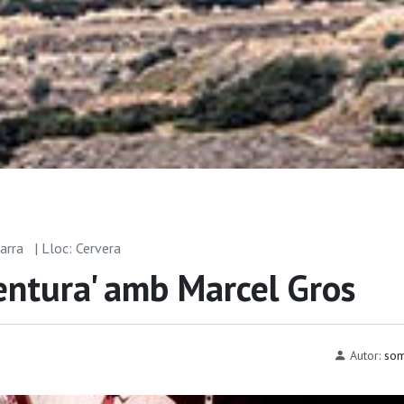
garra
| Lloc: Cervera
ventura' amb Marcel Gros
Autor:
som