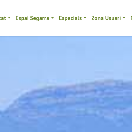
tat
Espai Segarra
Especials
Zona Usuari