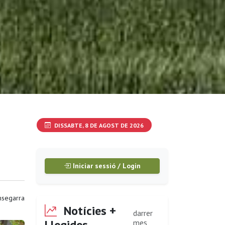
DISSABTE, 8 DE AGOST DE 2026
Iniciar sessió / Login
segarra
Notícies +
darrer
Llegides
mes