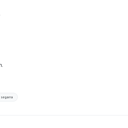
.
h.
segarra