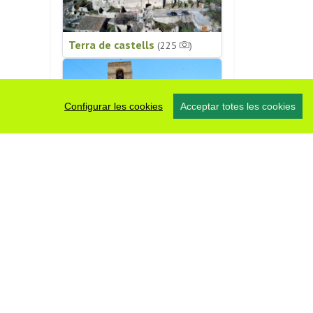
Terra de castells
(225
)
Configurar les cookies
Acceptar totes les cookies
Patrimoni religiós
(196
)
#somsegarra
0 fotos