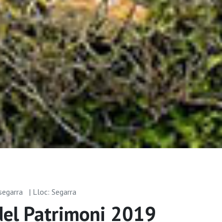
segarra
| Lloc: Segarra
del Patrimoni 2019