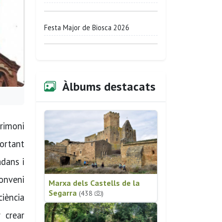
Festa Major de Biosca 2026
Àlbums destacats
trimoni
ortant
adans i
Conveni
Marxa dels Castells de la
Segarra
(438
)
ciència
 crear