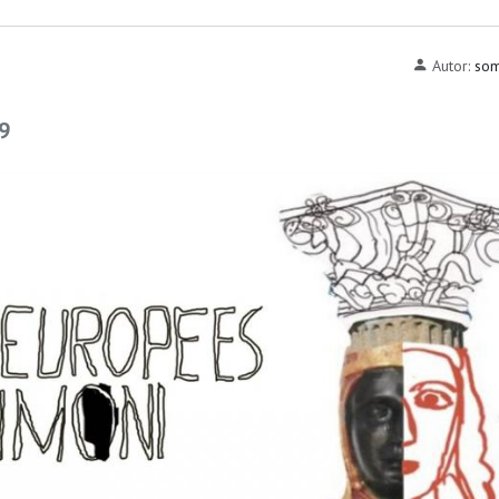
Autor:
som
19