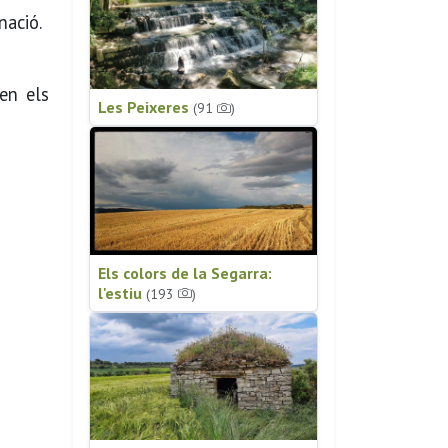
nació.
xen els
Les Peixeres
(91
)
Els colors de la Segarra:
l'estiu
(193
)