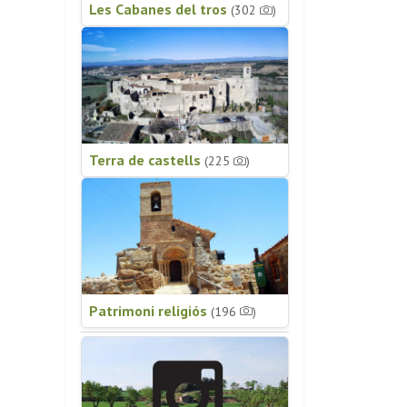
Les Cabanes del tros
(302
)
Terra de castells
(225
)
Patrimoni religiós
(196
)