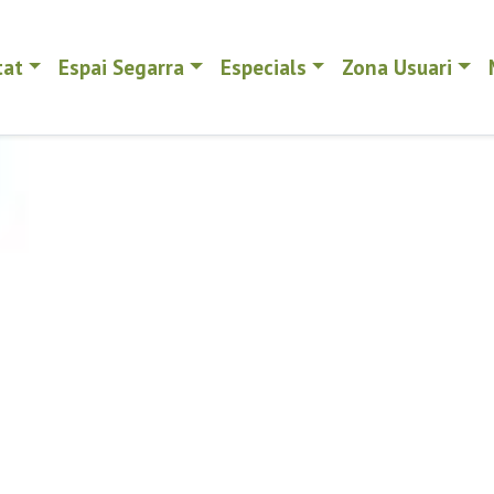
tat
Espai Segarra
Especials
Zona Usuari