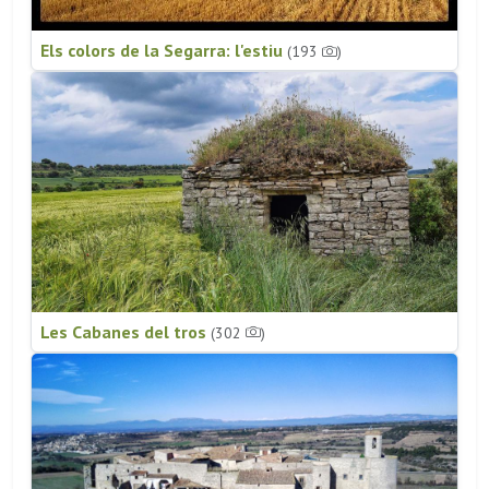
Els colors de la Segarra: l'estiu
(193
)
Les Cabanes del tros
(302
)