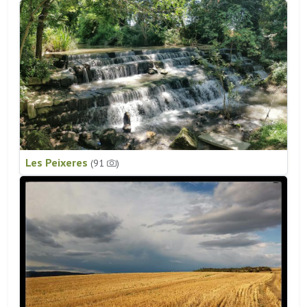
Les Peixeres
(91
)