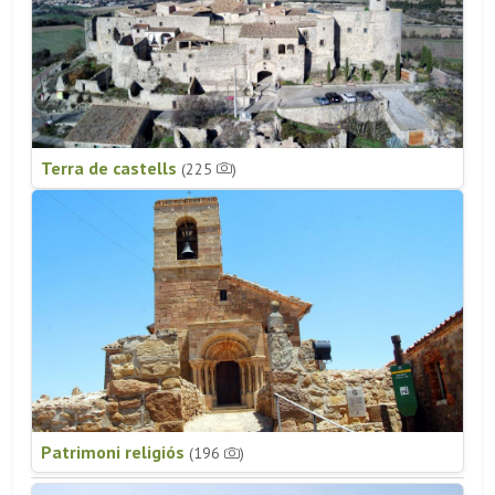
Terra de castells
(225
)
Patrimoni religiós
(196
)