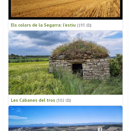
Els colors de la Segarra: l'estiu
(193
)
Les Cabanes del tros
(302
)