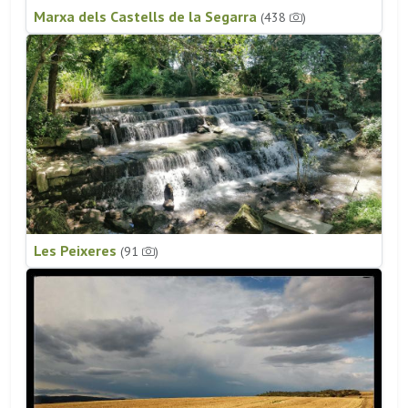
Marxa dels Castells de la Segarra
(438
)
Les Peixeres
(91
)