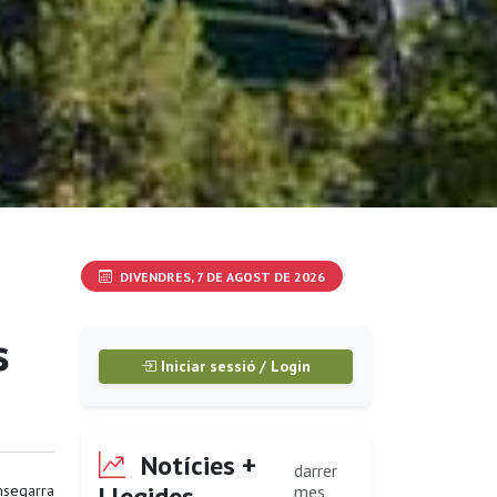
DIVENDRES, 7 DE AGOST DE 2026
s
Iniciar sessió / Login
Notícies +
darrer
Llegides
segarra
mes