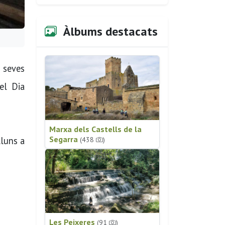
Àlbums destacats
s seves
el Dia
Marxa dels Castells de la
Segarra
lluns a
(438
)
Les Peixeres
(91
)