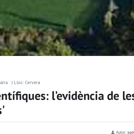
garra
| Lloc: Cervera
ntífiques: l’evidència de le
'
Autor:
som