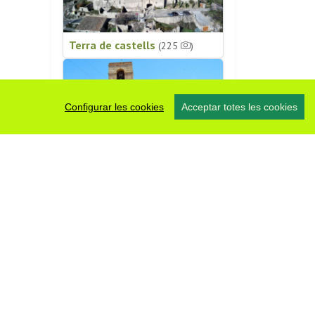
Terra de castells
(225
)
Configurar les cookies
Acceptar totes les cookies
Patrimoni religiós
(196
)
#somsegarra
0 fotos