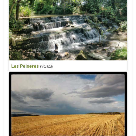
Les Peixeres
(91
)