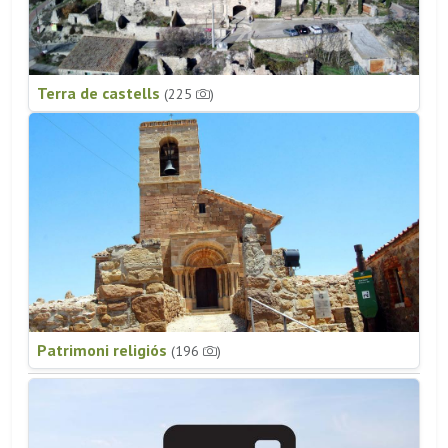
Terra de castells
(225
)
Patrimoni religiós
(196
)