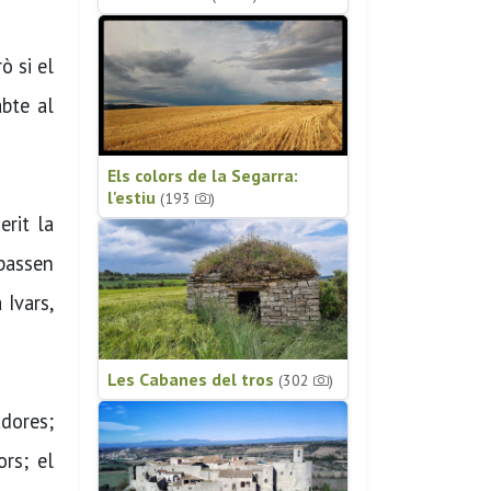
ò si el
abte al
Els colors de la Segarra:
l'estiu
(193
)
erit la
 passen
 Ivars,
Les Cabanes del tros
(302
)
adores;
rs; el