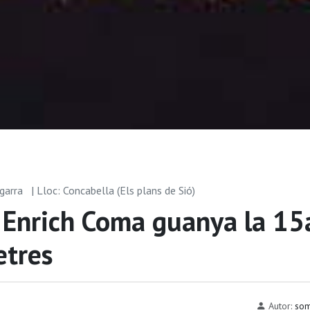
egarra
| Lloc: Concabella (Els plans de Sió)
r Enrich Coma guanya la 15
etres
Autor:
som