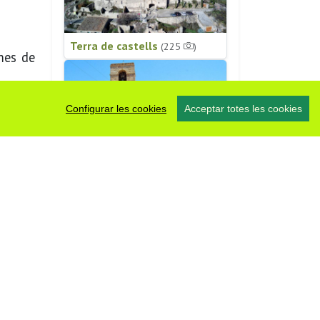
Terra de castells
(225
)
mes de
Configurar les cookies
Acceptar totes les cookies
Patrimoni religiós
(196
)
#somsegarra
0 fotos