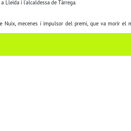
 a Lleida i l’alcaldessa de Tàrrega.
de Nuix, mecenes i impulsor del premi, que va morir el 
bella
o vols compartir?