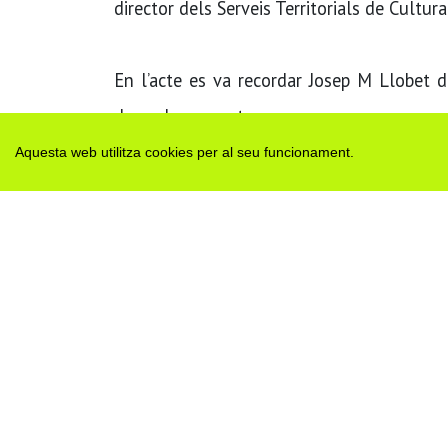
director dels Serveis Territorials de Cultura
En l’acte es va recordar Josep M Llobet 
desembre passat.
Aquesta web utilitza cookies per al seu funcionament.
Etiquetes:
premi literari
7lletres
ester enrich
conca
H