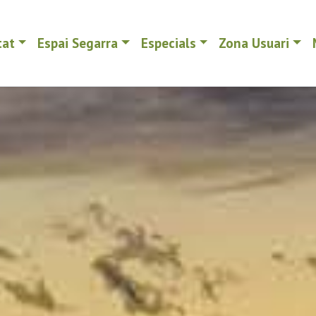
tat
Espai Segarra
Especials
Zona Usuari