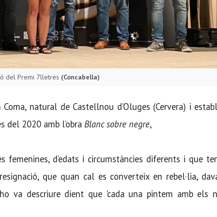
ió del Premi 7lletres
(Concabella)
ch Coma, natural de Castellnou d’Oluges (Cervera) i estab
res del 2020 amb l’obra
Blanc sobre negre
,
s femenines, d’edats i circumstàncies diferents i que t
resignació, que quan cal es converteix en rebel·lia, da
ora ho va descriure dient que 'cada una pintem amb els 