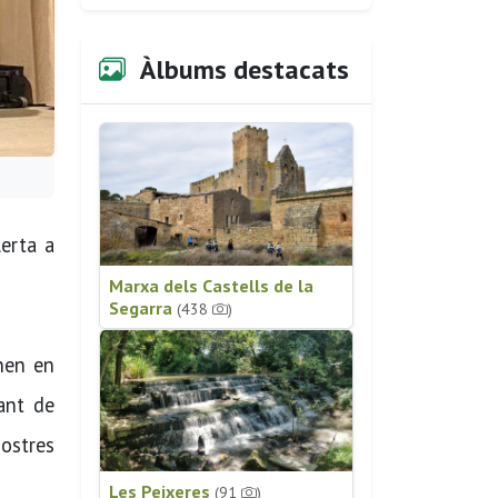
Àlbums destacats
lerta a
Marxa dels Castells de la
Segarra
(438
)
enen en
vant de
nostres
Les Peixeres
(91
)