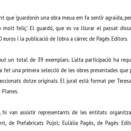
nt que 'guardonin una obra meua em fa sentir agraïda, per
 molt feliç'. El guardó, que es va lliurar el passat diss
euros i la publicació de l’obra a càrrec de Pagès Editors.
but un total de 39 exemplars. L’alta participació ha requ
ha fet una primera selecció de les obres presentades que
leccionats dotze originals. El jurat està format per Teresa
i Planes.
 hi van assistir representants de les entitats organitz
t, de Prefabricats Pujol; Eulàlia Pagès, de Pagès Edito