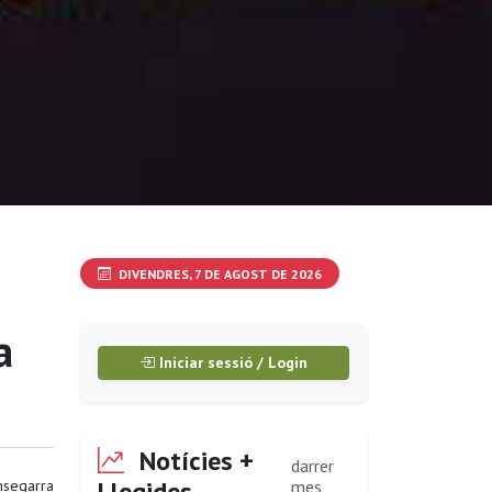
DIVENDRES, 7 DE AGOST DE 2026
a
Iniciar sessió / Login
Notícies +
darrer
Llegides
segarra
mes