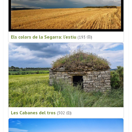
Els colors de la Segarra: l'estiu
(193
)
Les Cabanes del tros
(302
)