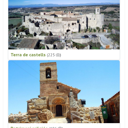
Terra de castells
(225
)