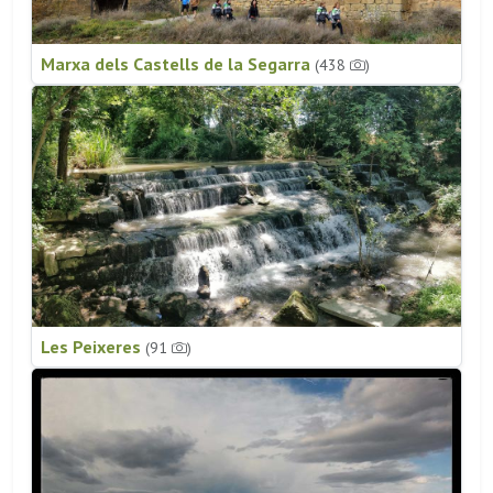
Marxa dels Castells de la Segarra
(438
)
Les Peixeres
(91
)