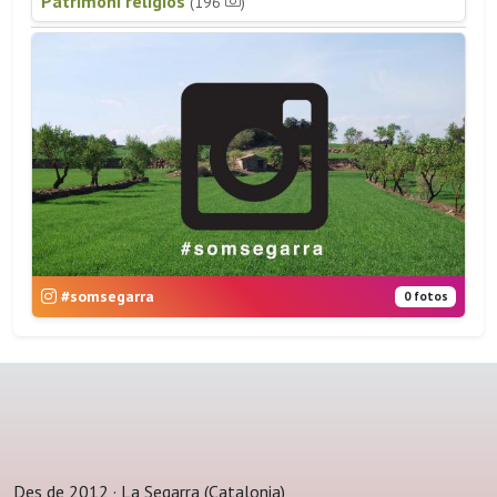
Patrimoni religiós
(196
)
#somsegarra
0 fotos
Des de 2012 · La Segarra (Catalonia)