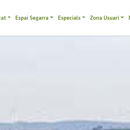
tat
Espai Segarra
Especials
Zona Usuari