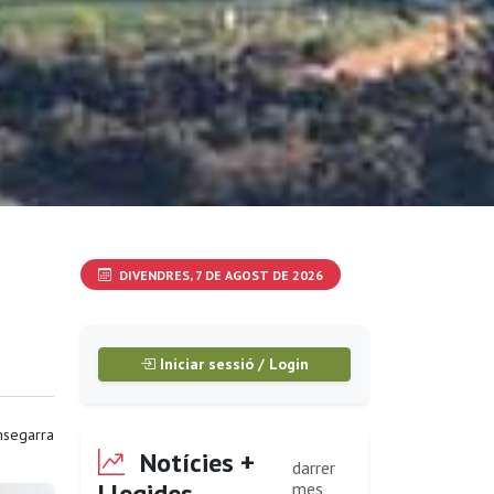
DIVENDRES, 7 DE AGOST DE 2026
Iniciar sessió / Login
segarra
Notícies +
darrer
Llegides
mes