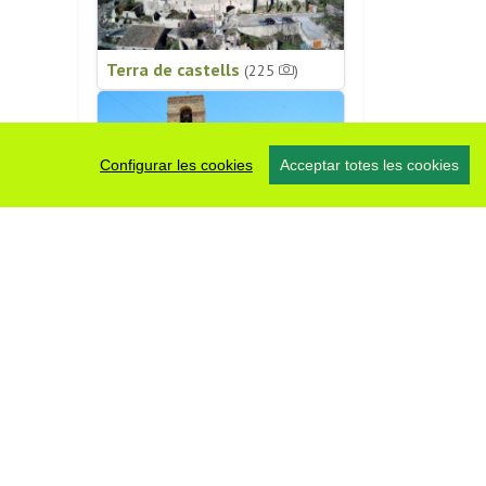
Terra de castells
(225
)
Configurar les cookies
Acceptar totes les cookies
Patrimoni religiós
(196
)
#somsegarra
0 fotos