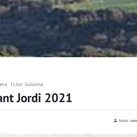
arra
| Lloc: Guissona
ant Jordi 2021
Autor:
som