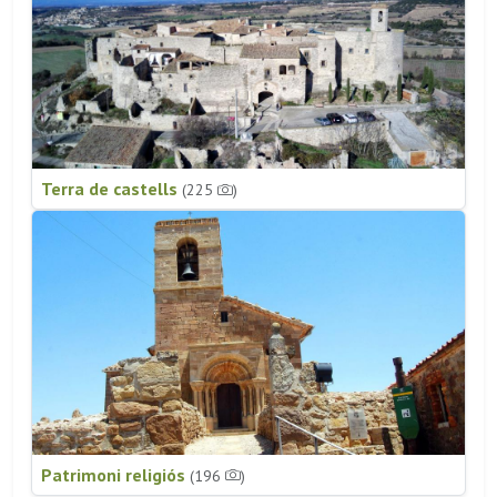
Terra de castells
(225
)
Patrimoni religiós
(196
)