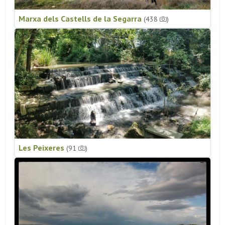
Marxa dels Castells de la Segarra
(438
)
Les Peixeres
(91
)