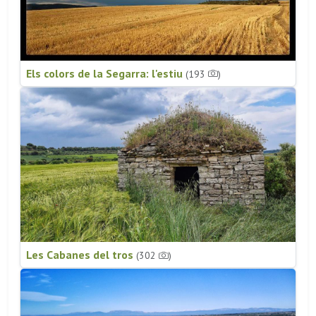
Els colors de la Segarra: l'estiu
(193
)
Les Cabanes del tros
(302
)