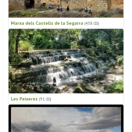
Marxa dels Castells de la Segarra
(438
)
Les Peixeres
(91
)