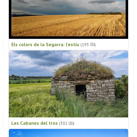
Els colors de la Segarra: l'estiu
(193
)
Les Cabanes del tros
(302
)