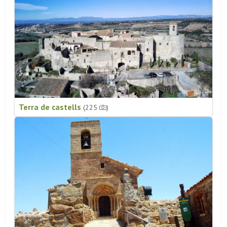
Terra de castells
(225
)