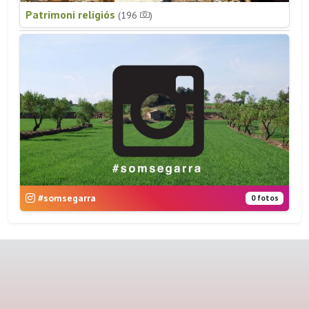
Patrimoni religiós
(196
)
#somsegarra
0 fotos