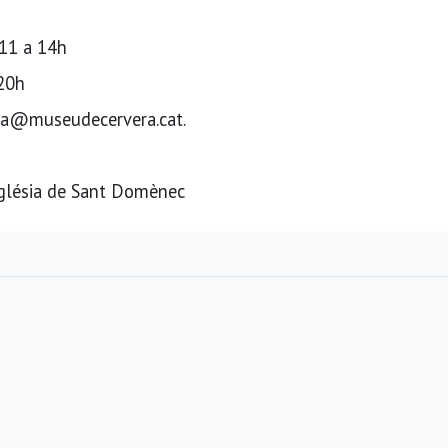
'11 a 14h
 20h
erva@museudecervera.cat.
sglésia de Sant Domènec