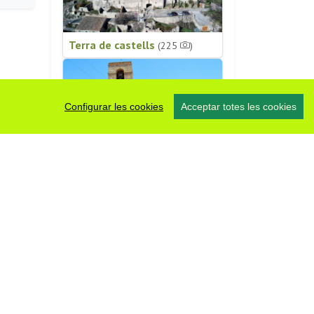
Terra de castells
(225
)
Configurar les cookies
Acceptar totes les cookies
Patrimoni religiós
(196
)
#somsegarra
0 fotos