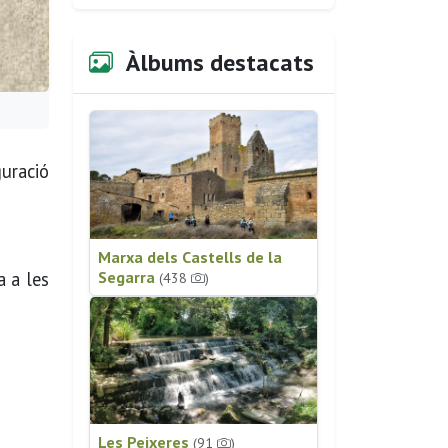
Àlbums destacats
guració
Marxa dels Castells de la
a a les
Segarra
(438
)
Les Peixeres
(91
)