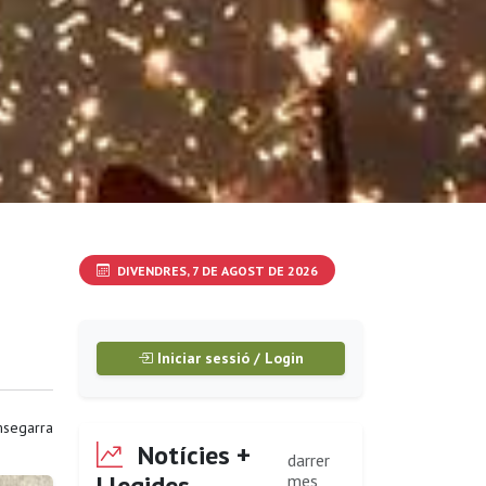
DIVENDRES, 7 DE AGOST DE 2026
Iniciar sessió / Login
segarra
Notícies +
darrer
Llegides
mes