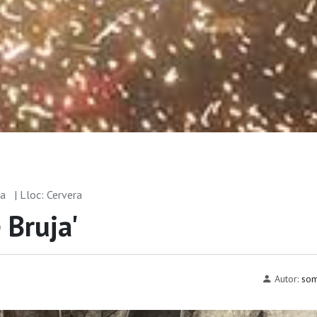
ra
| Lloc: Cervera
 Bruja'
Autor:
som