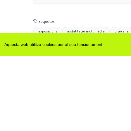
Etiquetes:
exposicions
instal·lació multimèdia
bruixeria
Aquesta web utilitza cookies per al seu funcionament.
H