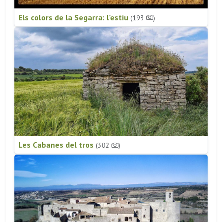
Els colors de la Segarra: l'estiu
(193
)
Les Cabanes del tros
(302
)