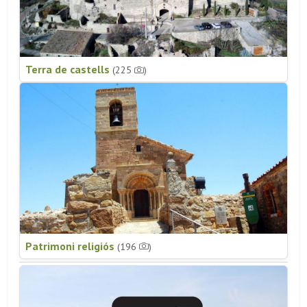
Terra de castells
(225
)
Patrimoni religiós
(196
)