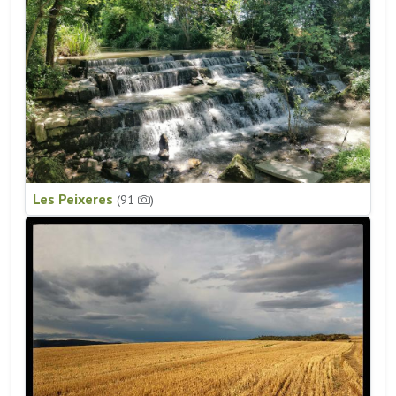
Les Peixeres
(91
)