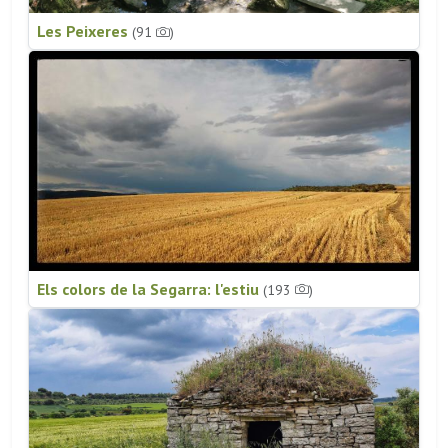
Les Peixeres
(91
)
Els colors de la Segarra: l'estiu
(193
)