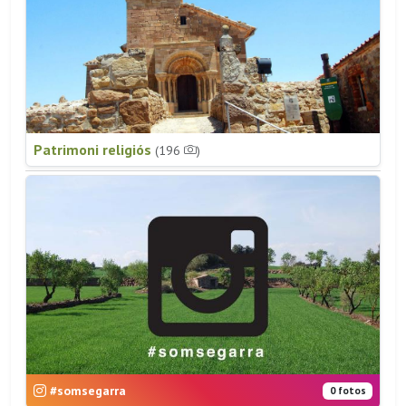
Patrimoni religiós
(196
)
#somsegarra
0 fotos