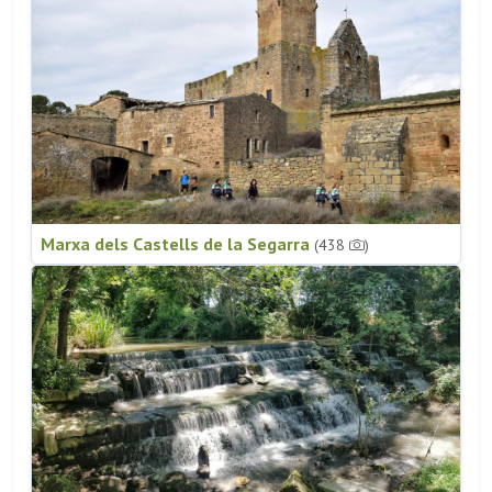
Marxa dels Castells de la Segarra
(438
)