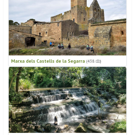
Marxa dels Castells de la Segarra
(438
)