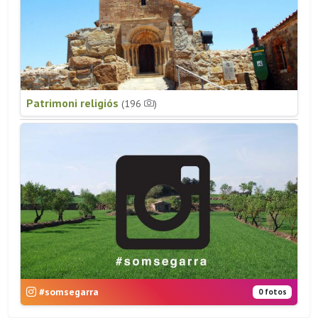
Patrimoni religiós
(196
)
#somsegarra
0 fotos