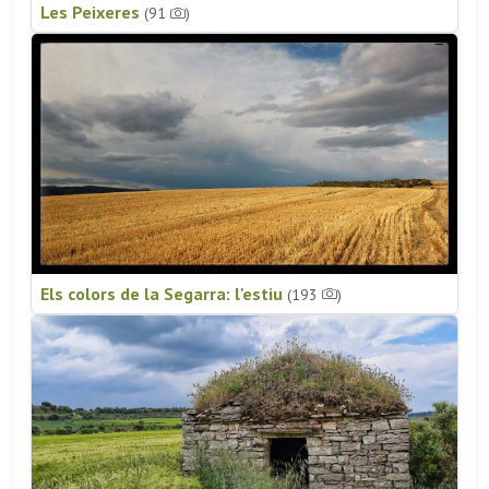
Les Peixeres
(91
)
Els colors de la Segarra: l'estiu
(193
)