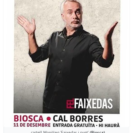
cartell Monòleg 'Faixedas i punt'
(Biosca)