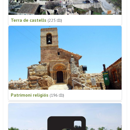
Terra de castells
(225
)
Patrimoni religiós
(196
)