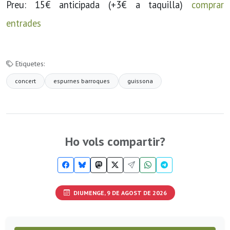
Preu: 15€ anticipada (+3€ a taquilla)
comprar
entrades
Etiquetes:
concert
espurnes barroques
guissona
Ho vols compartir?
DIUMENGE, 9 DE AGOST DE 2026