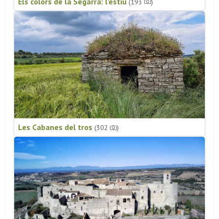
Els colors de la Segarra: l'estiu
(193
)
Les Cabanes del tros
(302
)