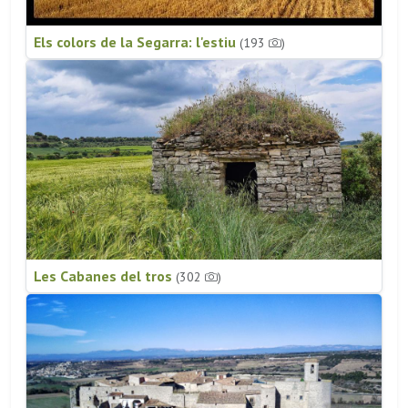
Els colors de la Segarra: l'estiu
(193
)
Les Cabanes del tros
(302
)