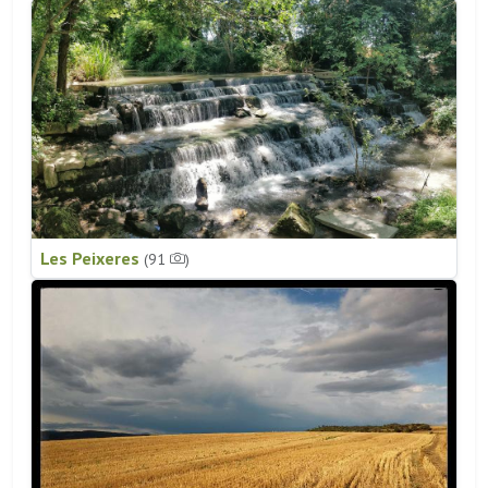
Les Peixeres
(91
)