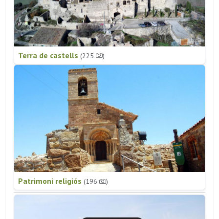
Terra de castells
(225
)
Patrimoni religiós
(196
)