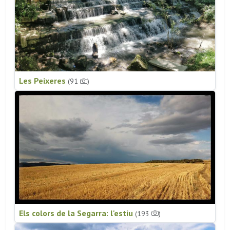
Les Peixeres
(91
)
Els colors de la Segarra: l'estiu
(193
)