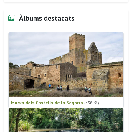
Àlbums destacats
Marxa dels Castells de la Segarra
(438
)