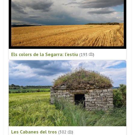
Els colors de la Segarra: l'estiu
(193
)
Les Cabanes del tros
(302
)