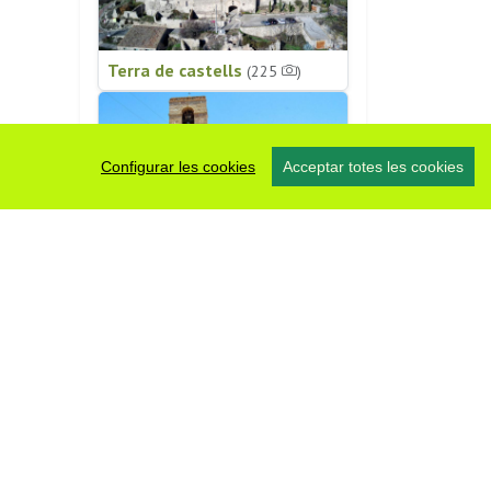
Terra de castells
(225
)
Configurar les cookies
Acceptar totes les cookies
Patrimoni religiós
(196
)
#somsegarra
0 fotos