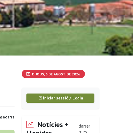
DIJOUS, 6 DE AGOST DE 2026
Iniciar sessió / Login
segarra
Notícies +
darrer
Llegides
mes