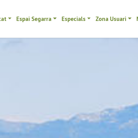
tat
Espai Segarra
Especials
Zona Usuari