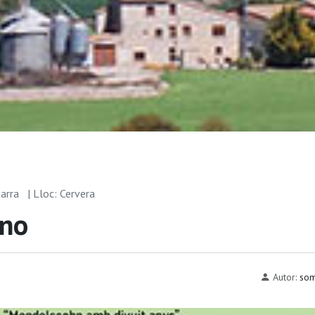
garra
| Lloc: Cervera
ano
Autor:
som