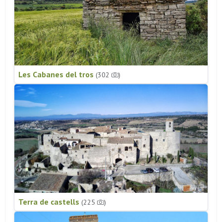
Les Cabanes del tros
(302
)
Terra de castells
(225
)