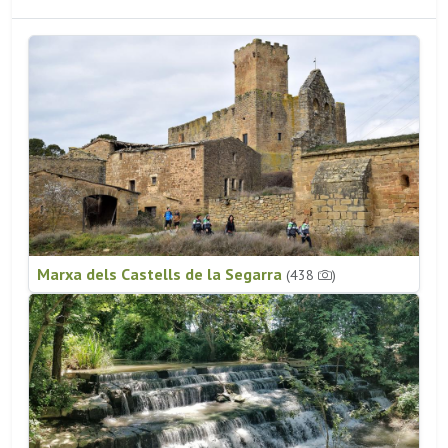
Marxa dels Castells de la Segarra
(438
)