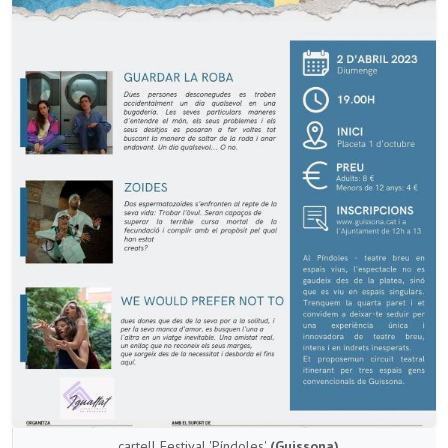
cartell Festival 'Píndoles'
(Guissona)