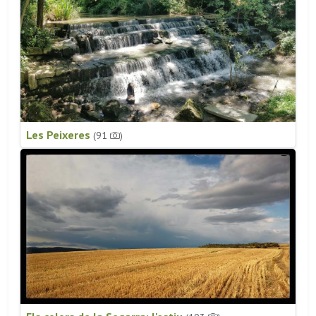
Les Peixeres
(91
)