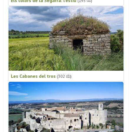
Els colors de la Segarra: l'estiu
(193
)
Les Cabanes del tros
(302
)