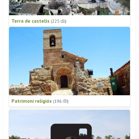
Terra de castells
(225
)
Patrimoni religiós
(196
)