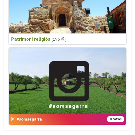
Patrimoni religiós
(196
)
#somsegarra
0 fotos