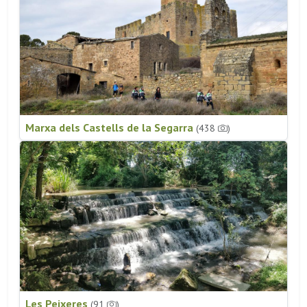
Marxa dels Castells de la Segarra
(438
)
Les Peixeres
(91
)