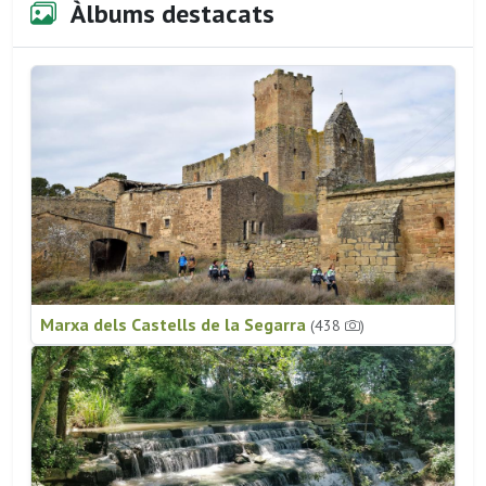
Àlbums destacats
Marxa dels Castells de la Segarra
(438
)