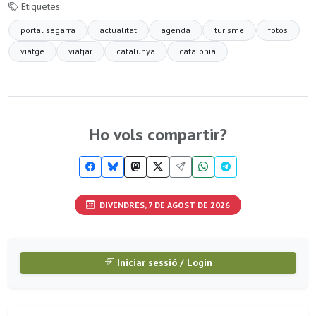
Etiquetes:
portal segarra
actualitat
agenda
turisme
fotos
viatge
viatjar
catalunya
catalonia
Ho vols compartir?
DIVENDRES, 7 DE AGOST DE 2026
Iniciar sessió / Login