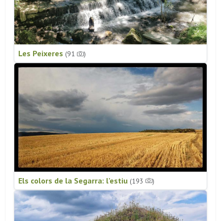
Les Peixeres
(91
)
Els colors de la Segarra: l'estiu
(193
)