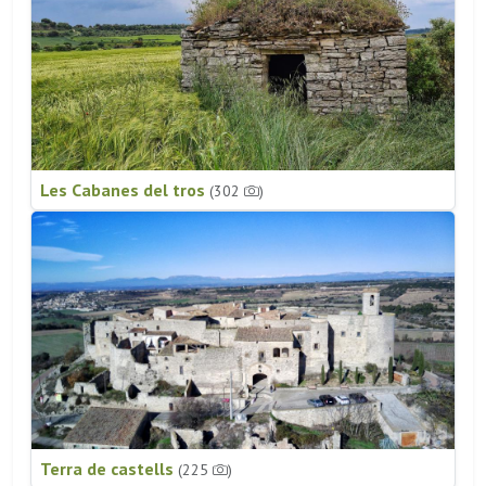
Les Cabanes del tros
(302
)
Terra de castells
(225
)