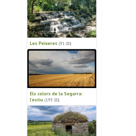
Les Peixeres
(91
)
Els colors de la Segarra:
l'estiu
(193
)