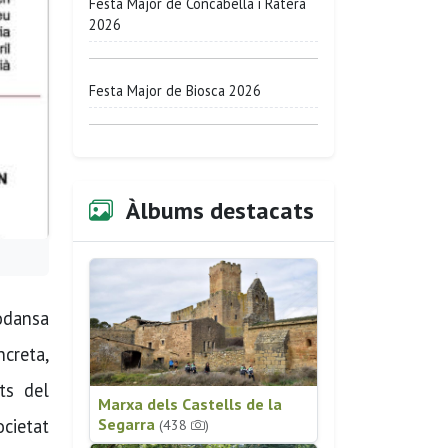
Festa Major de Concabella i Ratera
2026
Festa Major de Biosca 2026
Àlbums destacats
rodansa
ncreta,
ts del
Marxa dels Castells de la
ocietat
Segarra
(438
)