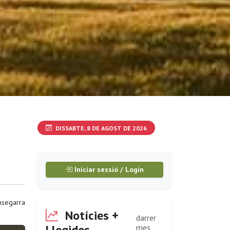
DISSABTE, 8 DE AGOST DE 2026
Iniciar sessió / Login
segarra
Notícies +
darrer
Llegides
mes