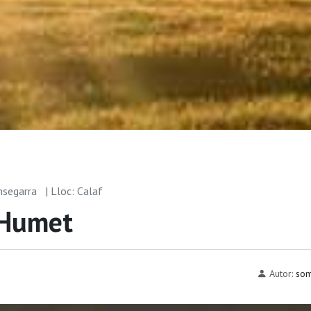
msegarra
| Lloc: Calaf
 Humet
Autor:
som