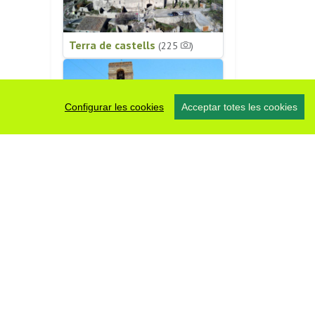
Terra de castells
(225
)
Configurar les cookies
Acceptar totes les cookies
Patrimoni religiós
(196
)
#somsegarra
0 fotos