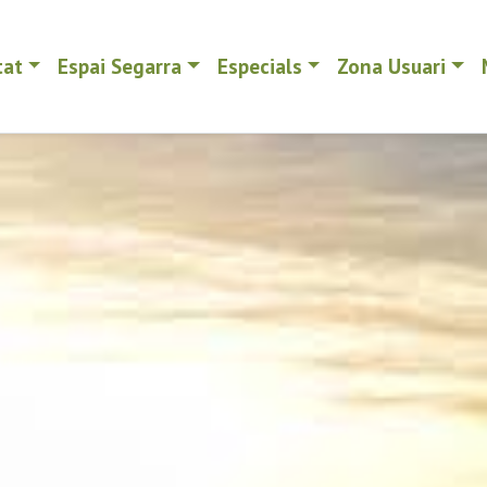
tat
Espai Segarra
Especials
Zona Usuari