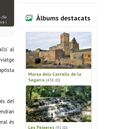
Àlbums destacats
ls’ al
 viatge
aptista
Marxa dels Castells de la
Segarra
(438
)
vés del
vendran
eral és
Les Peixeres
(91
)