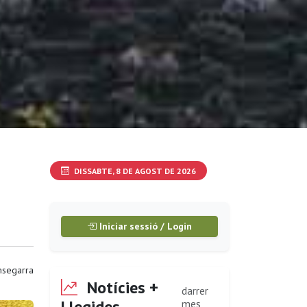
DISSABTE, 8 DE AGOST DE 2026
Iniciar sessió / Login
segarra
Notícies +
darrer
Llegides
mes