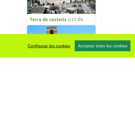
Terra de castells
(225
)
Configurar les cookies
Acceptar totes les cookies
Patrimoni religiós
(196
)
#somsegarra
0 fotos