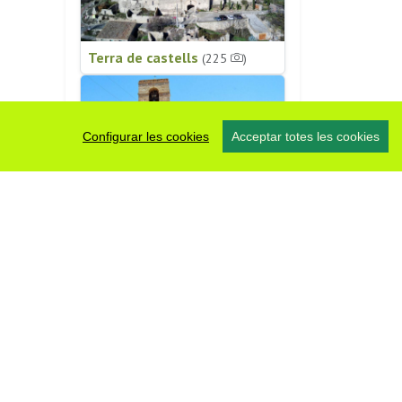
Terra de castells
(225
)
Configurar les cookies
Acceptar totes les cookies
Patrimoni religiós
(196
)
#somsegarra
0 fotos