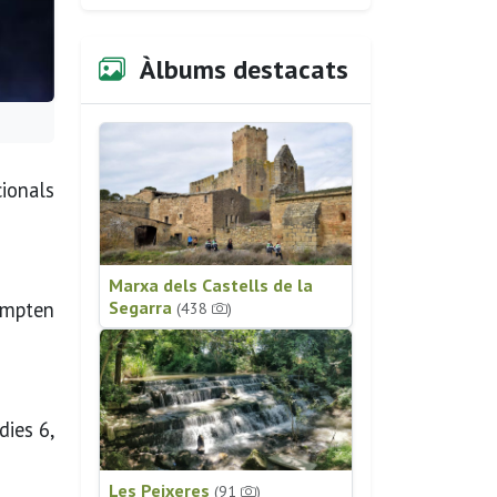
Àlbums destacats
ionals
Marxa dels Castells de la
Compten
Segarra
(438
)
dies 6,
Les Peixeres
(91
)