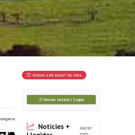
DIJOUS, 6 DE AGOST DE 2026
Iniciar sessió / Login
segarra
Notícies +
darrer
Llegides
mes