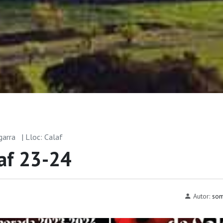
garra
| Lloc: Calaf
laf 23-24
Autor:
som