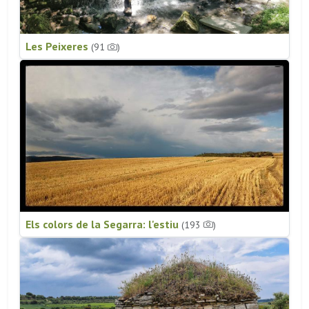
Les Peixeres
(91
)
Els colors de la Segarra: l'estiu
(193
)