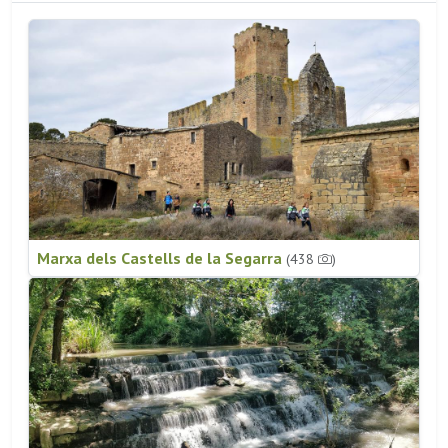
Marxa dels Castells de la Segarra
(438
)