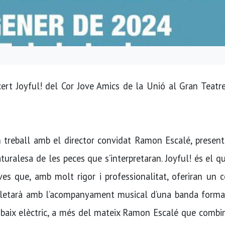
ert Joyful! del Cor Jove Amics de la Unió al Gran Teatr
n treball amb el director convidat Ramon Escalé, presen
aturalesa de les peces que s’interpretaran. Joyful! és el 
oves que, amb molt rigor i professionalitat, oferiran un 
mpletarà amb l’acompanyament musical d’una banda forma
l baix elèctric, a més del mateix Ramon Escalé que combi