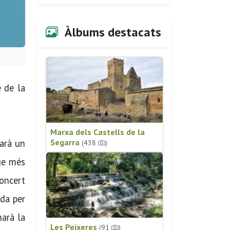
Àlbums destacats
e de la
Marxa dels Castells de la
tarà un
Segarra
(438
)
que més
concert
da per
narà la
Les Peixeres
(91
)