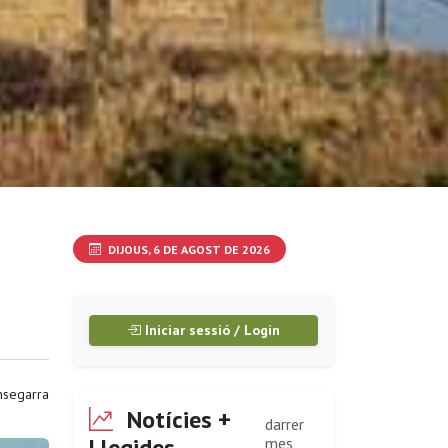
DIJOUS, 6 DE AGOST DE 2026
Iniciar sessió / Login
segarra
Notícies +
darrer
Llegides
mes