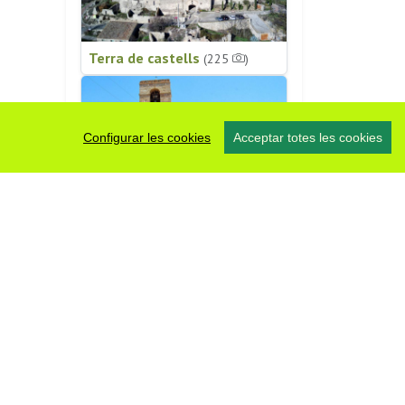
Terra de castells
(225
)
Configurar les cookies
Acceptar totes les cookies
Patrimoni religiós
(196
)
#somsegarra
0 fotos