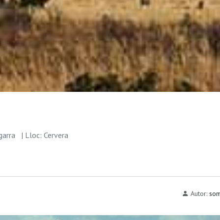
garra
| Lloc: Cervera
Autor:
som